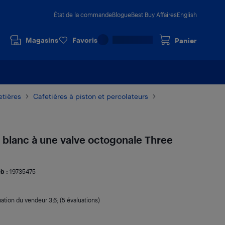
État de la commande
Blogue
Best Buy Affaires
English
Magasins
Favoris
Panier
etières
Cafetières à piston et percolateurs
- blanc à une valve octogonale Three
b :
19735475
uation du vendeur
3,6
; (5 évaluations)