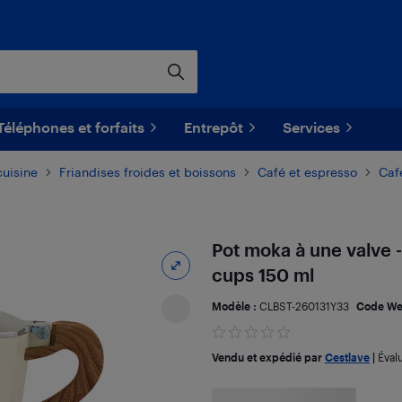
Téléphones et forfaits
Entrepôt
Services
cuisine
Friandises froides et boissons
Café et espresso
Caf
Pot moka à une valve 
cups 150 ml
Modèle :
CLBST-260131Y33
Code We
Vendu et expédié par
Cestlave
|
Éval