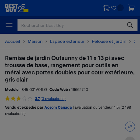
Passer
Passer
au
au
contenu
pied
principal
de
page
Accueil
Maison
Espace extérieur
Pelouse et jardin
Se
Remise de jardin Outsunny de 11 x 13 pi avec
trousse de base, rangement pour outils en
métal avec portes doubles pour cour extérieure,
gris clair
Modèle :
845-031V01LG
Code Web :
16662720
2.7
(3 évaluations)
Vendu et expédié par
Aosom Canada
|
Évaluation du vendeur
4,5
; (2 198
évaluations)