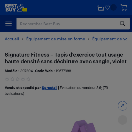
Passer
Passer
au
au
contenu
pied
principal
de
page
Accueil
Équipement de mise en forme
Équipement de yoga 
Signature Fitness – Tapis d'exercice tout usage
haute densité sans déchirure avec sangle, violet
Modèle :
397204
Code Web :
19677988
Vendu et expédié par
Spreetail
|
Évaluation du vendeur
3,6
; (79
évaluations)