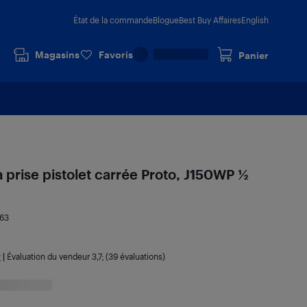
État de la commande
Blogue
Best Buy Affaires
English
Magasins
Favoris
Panier
 prise pistolet carrée Proto, J150WP 1⁄2
363
r
|
Évaluation du vendeur
3,7
; (39 évaluations)