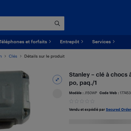
Téléphones et forfaits
Entrepôt
Services
n
Clés
Détails sur le produit
Stanley – clé à chocs à
po, paq./1
Modèle :
J150WP
Code Web :
17745
Vendu et expédié par
Secured Orde