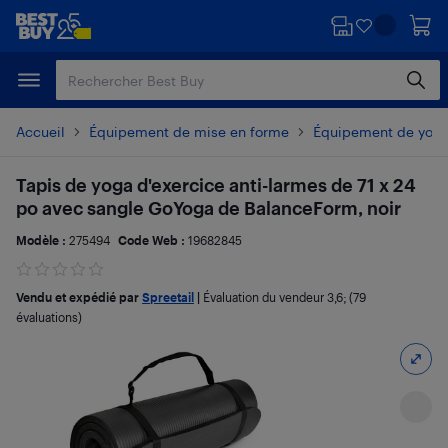
Passer
Passer
au
au
contenu
pied
principal
de
page
Accueil
Équipement de mise en forme
Équipement de yoga 
Tapis de yoga d'exercice anti-larmes de 71 x 24
po avec sangle GoYoga de BalanceForm, noir
Modèle :
275494
Code Web :
19682845
Vendu et expédié par
Spreetail
|
Évaluation du vendeur
3,6
; (79
évaluations)