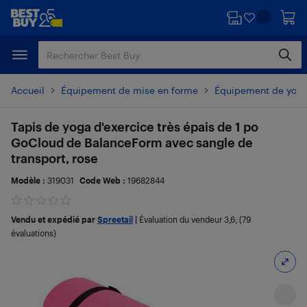
Passer
Passer
au
au
contenu
pied
principal
de
page
Accueil
Équipement de mise en forme
Équipement de yoga 
Tapis de yoga d'exercice très épais de 1 po
GoCloud de BalanceForm avec sangle de
transport, rose
Modèle :
319031
Code Web :
19682844
Vendu et expédié par
Spreetail
|
Évaluation du vendeur
3,6
; (79
évaluations)