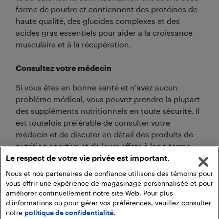
forme de poudre et contiennent des protéines de
haute qualité, des glucides complexes et des
acides gras essentiels pour aider à la croissance
musculaire et à la récupération.
Consultez votre médecin
Si vous êtes en bonne santé et n’avez aucun
problème médical, vous pouvez prendre la plupart
des suppléments nutritionnels en toute sécurité. Il
est toutefois préférable de consulter votre
médecin et de discuter en détail des produits de
nutrition sportive et de leurs effets à long terme
Le respect de votre vie privée est important.
sur votre santé avant d’ajouter ces suppléments à
votre régime alimentaire.
Nous et nos partenaires de confiance utilisons des témoins pour
vous offrir une expérience de magasinage personnalisée et pour
améliorer continuellement notre site Web. Pour plus
d'informations ou pour gérer vos préférences, veuillez consulter
notre
politique de confidentialité.