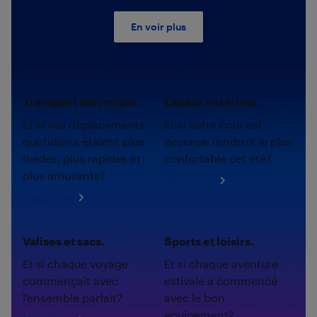
En voir plus
Transport électrique.
Espace extérieur.
Et si vos déplacements
Et si votre cour est
quotidiens étaient plus
devenue l'endroit le plus
fluides, plus rapides et
confortable cet été?
plus amusants?
Magasinez
Magasinez
Valises et sacs.
Sports et loisirs.
Et si chaque voyage
Et si chaque aventure
commençait avec
estivale a commencé
l'ensemble parfait?
avec le bon
équipement?