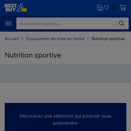
Passer
Passer
au
au
contenu
pied
principal
de
page
Accueil
Équipement de mise en forme
Nutrition sportive
Nutrition sportive
Passer aux résultats
Découvrez une sélection qui pourrait vous
surprendre.