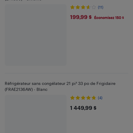
(11)
$199.99
199,99 $
Économisez 150 $
Réfrigérateur sans congélateur 21 pi³ 33 po de Frigidaire
(FRAE2136AW) - Blanc
(4)
$1449.99
1 449,99 $