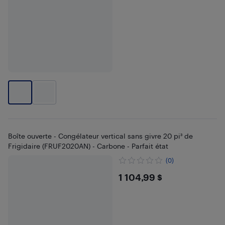
Boîte ouverte - Congélateur vertical sans givre 20 pi³ de
Frigidaire (FRUF2020AN) - Carbone - Parfait état
(0)
$1104.99
1 104,99 $