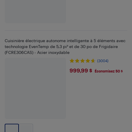
Cuisinière électrique autonome intelligente à 5 éléments avec
technologie EvenTemp de 5,3 pi³ et de 30 po de Frigidaire
(FCRE306CAS) - Acier inoxydable
(3004)
$999.99
999,99 $
Économisez 50 $