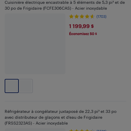
Cuisinière électrique encastrable à 5 éléments de 5,3 pi³ et de
30 po de Frigidaire (FCFE306CAS) - Acier inoxydable
(1703)
$1199.99
1 199,99 $
Économisez 50 $
Réfrigérateur à congélateur juxtaposé de 22,3 pi³ et 33 po
avec distributeur de glaçons et d'eau de Frigidaire
(FRSS2323AS) - Acier inoxydable