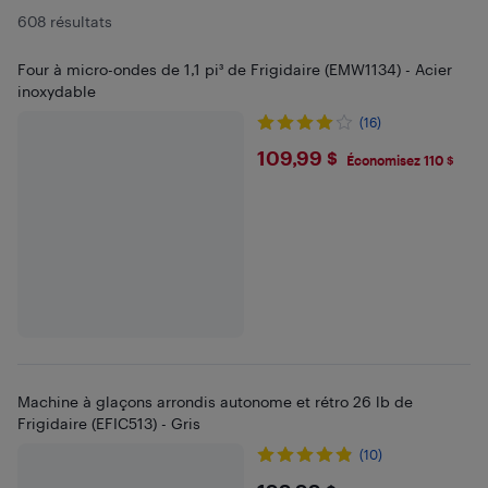
608 résultats
Four à micro-ondes de 1,1 pi³ de Frigidaire (EMW1134) - Acier
inoxydable
(16)
$109.99
109,99 $
Économisez 110 $
Machine à glaçons arrondis autonome et rétro 26 lb de
Frigidaire (EFIC513) - Gris
(10)