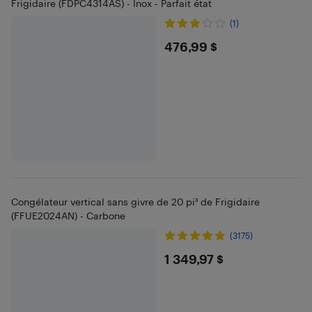
Frigidaire (FDPC4314AS) - Inox - Parfait état
(1)
$476.99
476,99 $
Congélateur vertical sans givre de 20 pi³ de Frigidaire
(FFUE2024AN) - Carbone
(3175)
$1349.97
1 349,97 $