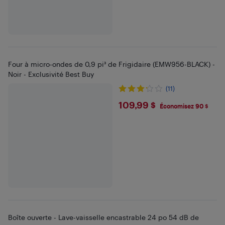
Four à micro-ondes de 0,9 pi³ de Frigidaire (EMW956-BLACK) -
Noir - Exclusivité Best Buy
(11)
$109.99
109,99 $
Économisez 90 $
Boîte ouverte - Lave-vaisselle encastrable 24 po 54 dB de