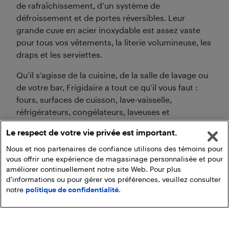
de rafraîchissement, d’un système de
défroissement et de portes réversibles. Leur
grande cuve en acier inoxydable est assez vaste
pour tous vos vêtements, la literie volumineuse, les
draps et les serviettes.
Qu’il s’agisse de la cuisine, de la salle de lavage ou
de votre bar, Frigidaire a tout ce qu’il vous faut :
fours, surfaces de cuisson, lave-vaisselle,
réfrigérateurs, congélateurs, laveuses et
sécheuses. Tous ces appareils vous aideront à
Le respect de votre vie privée est important.
accomplir efficacement vos tâches ménagères de
façon à ce que vous puissiez passer plus de temps
Nous et nos partenaires de confiance utilisons des témoins pour
vous offrir une expérience de magasinage personnalisée et pour
avec votre famille.
améliorer continuellement notre site Web. Pour plus
d'informations ou pour gérer vos préférences, veuillez consulter
notre
politique de confidentialité.