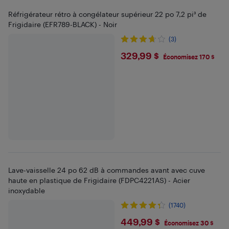
Réfrigérateur rétro à congélateur supérieur 22 po 7,2 pi³ de
Frigidaire (EFR789-BLACK) - Noir
(3)
$329.99
329,99 $
Économisez 170 $
Lave-vaisselle 24 po 62 dB à commandes avant avec cuve
haute en plastique de Frigidaire (FDPC4221AS) - Acier
inoxydable
(1740)
$449.99
449,99 $
Économisez 30 $