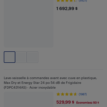
(5521)
$1692.99
1 692,99 $
Lave-vaisselle à commandes avant avec cuve en plastique,
Max Dry et Energy Star 24 po 54 dB de Frigidaire
(FDPC4314AS) - Acier inoxydable
(1987)
$529.99
529,99 $
Économisez 50 $