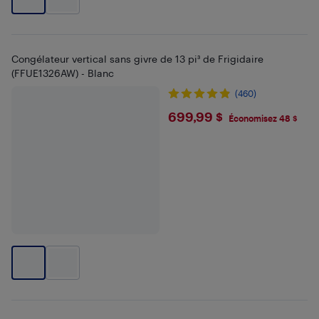
Congélateur vertical sans givre de 13 pi³ de Frigidaire
(FFUE1326AW) - Blanc
(460)
$699.99
699,99 $
Économisez 48 $