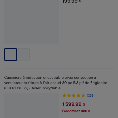
$199.99
199,99 $
Cuisinière à induction encastrable avec convection à
ventilateur et friture à l'air chaud 30 po 5,3 pi³ de Frigidaire
(FCFI308CBS) - Acier inoxydable
(353)
$1599.99
1 599,99 $
Économisez 800 $