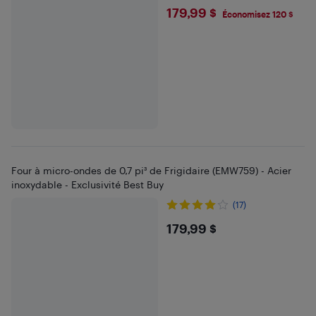
$179.99
179,99 $
Économisez 120 $
Four à micro-ondes de 0,7 pi³ de Frigidaire (EMW759) - Acier
inoxydable - Exclusivité Best Buy
(17)
$179.99
179,99 $