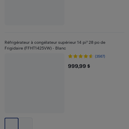
Réfrigérateur à congélateur supérieur 14 pi³ 28 po de
Frigidaire (FFHT1425VW) - Blanc
(3567)
$999.99
999,99 $