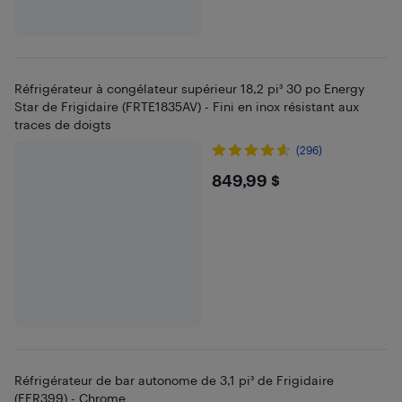
Réfrigérateur à congélateur supérieur 18,2 pi³ 30 po Energy
Star de Frigidaire (FRTE1835AV) - Fini en inox résistant aux
traces de doigts
(296)
$849.99
849,99 $
Réfrigérateur de bar autonome de 3,1 pi³ de Frigidaire
(EFR399) - Chrome