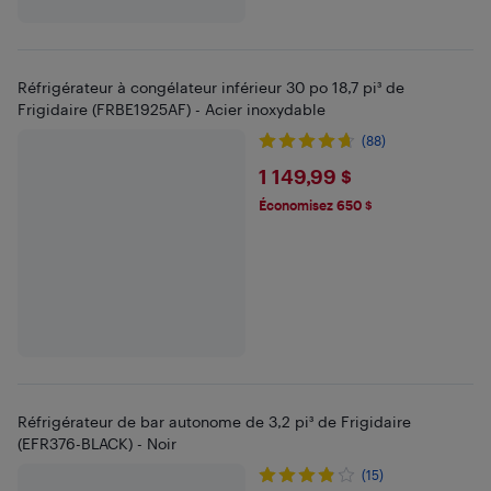
Réfrigérateur à congélateur inférieur 30 po 18,7 pi³ de
Frigidaire (FRBE1925AF) - Acier inoxydable
(88)
$1149.99
1 149,99 $
Économisez 650 $
Réfrigérateur de bar autonome de 3,2 pi³ de Frigidaire
(EFR376-BLACK) - Noir
(15)