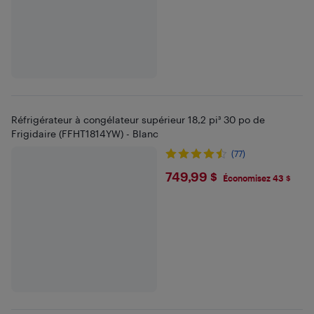
Réfrigérateur à congélateur supérieur 18,2 pi³ 30 po de
Frigidaire (FFHT1814YW) - Blanc
(77)
$749.99
749,99 $
Économisez 43 $