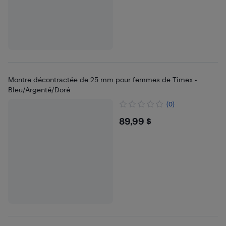
Montre décontractée de 25 mm pour femmes de Timex -
Bleu/Argenté/Doré
(0)
$89.99
89,99 $