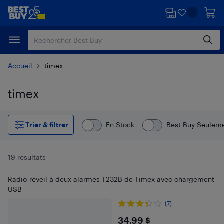
Passer
Passer
au
au
contenu
pied
principal
de
page
Accueil
timex
timex
Passer aux résultats
Trier & filtrer
En Stock
Best Buy Seulem
19 résultats
Radio-réveil à deux alarmes T232B de Timex avec chargement
USB
(7)
$34.99
34,99 $