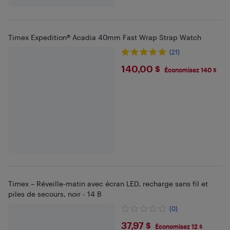
Timex Expedition® Acadia 40mm Fast Wrap Strap Watch
(21)
$140
140,00 $
Économisez 140 $
Timex – Réveille-matin avec écran LED, recharge sans fil et
piles de secours, noir - 14 B
(0)
$37.97
37,97 $
Économisez 12 $