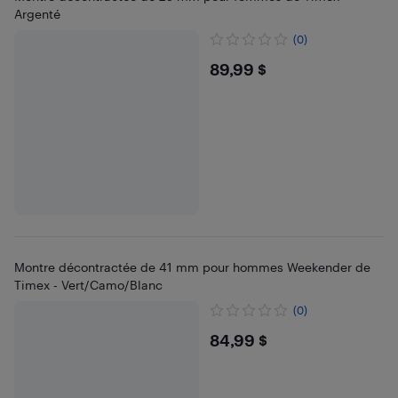
Argenté
(0)
$89.99
89,99 $
Montre décontractée de 41 mm pour hommes Weekender de
Timex - Vert/Camo/Blanc
(0)
$84.99
84,99 $