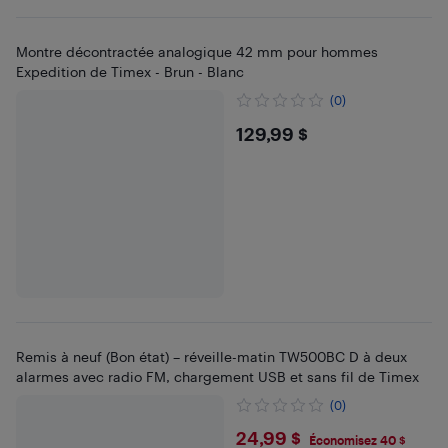
Montre décontractée analogique 42 mm pour hommes
Expedition de Timex - Brun - Blanc
(0)
$129.99
129,99 $
Remis à neuf (Bon état) – réveille-matin TW500BC D à deux
alarmes avec radio FM, chargement USB et sans fil de Timex
(0)
$24.99
24,99 $
Économisez 40 $