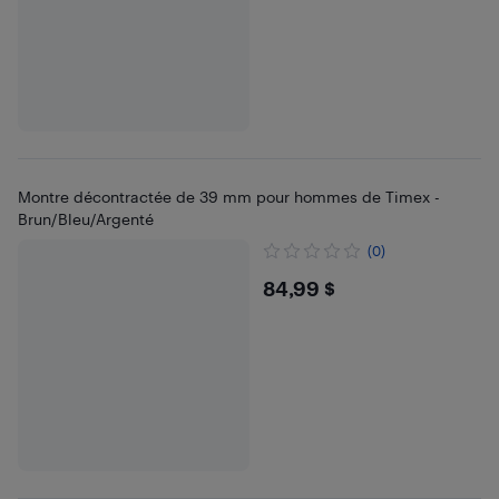
Montre décontractée de 39 mm pour hommes de Timex -
Brun/Bleu/Argenté
(0)
$84.99
84,99 $