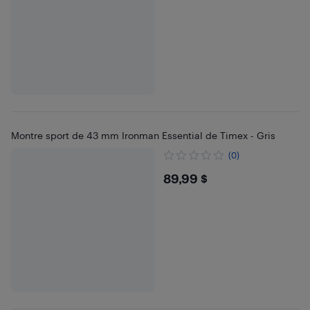
Montre sport de 43 mm Ironman Essential de Timex - Gris
(0)
$89.99
89,99 $