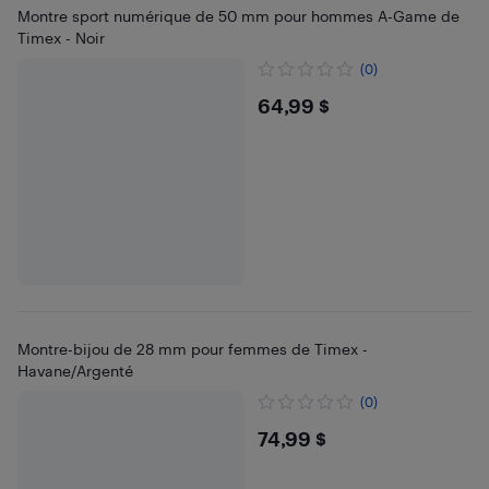
Montre sport numérique de 50 mm pour hommes A-Game de
Timex - Noir
(0)
$64.99
64,99 $
Montre-bijou de 28 mm pour femmes de Timex -
Havane/Argenté
(0)
$74.99
74,99 $