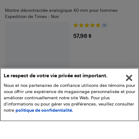
Montre décontractée analogique 40 mm pour hommes
Expedition de Timex - Noir
(1)
$57.98
57,98 $
Le respect de votre vie privée est important.
Nous et nos partenaires de confiance utilisons des témoins pour
vous offrir une expérience de magasinage personnalisée et pour
améliorer continuellement notre site Web. Pour plus
d'informations ou pour gérer vos préférences, veuillez consulter
Fin des résultats
notre
politique de confidentialité.