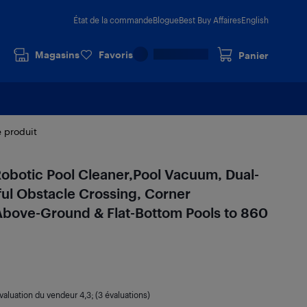
État de la commande
Blogue
Best Buy Affaires
English
Magasins
Favoris
Panier
e produit
obotic Pool Cleaner,Pool Vacuum, Dual-
ful Obstacle Crossing, Corner
Above-Ground & Flat-Bottom Pools to 860
valuation du vendeur
4,3
; (3 évaluations)