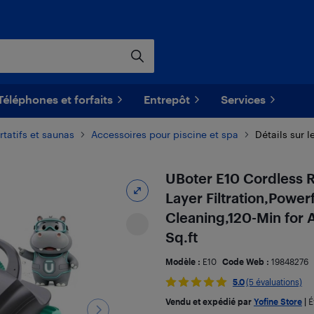
Téléphones et forfaits
Entrepôt
Services
rtatifs et saunas
Accessoires pour piscine et spa
Détails sur l
UBoter E10 Cordless R
Layer Filtration,Power
Cleaning,120-Min for 
Sq.ft
Modèle :
E10
Code Web :
19848276
5.0
(5 évaluations)
Vendu et expédié par
Yofine Store
|
É