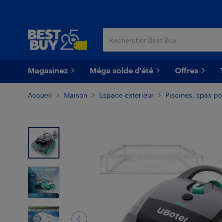
Passer
Passer
au
au
contenu
pied
principal
de
page
Magasinez
Méga solde d'été
Offres
Accueil
Maison
Espace extérieur
Piscines, spas po