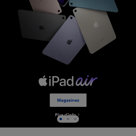
iPad air
Magasinez
Plus d’info