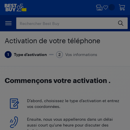
Passer
Passer
au
au
contenu
pied
principal
de
page
Activation de votre téléphone
Type d’activation
Vos informations
Commençons votre activation
.
D’abord, choisissez le type d’activation et entrez
vos coordonnées.
Ensuite, nous vous appellerons dans un délai
aussi court qu’une heure pour discuter des