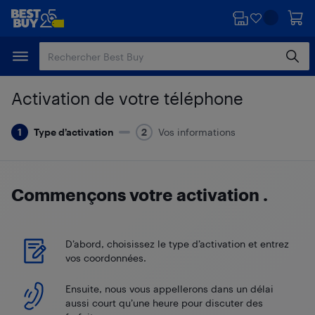
Passer
Passer
au
au
contenu
pied
principal
de
page
Activation de votre téléphone
Type d’activation
Vos informations
Commençons votre activation
.
D’abord, choisissez le type d’activation et entrez
vos coordonnées.
Ensuite, nous vous appellerons dans un délai
aussi court qu’une heure pour discuter des