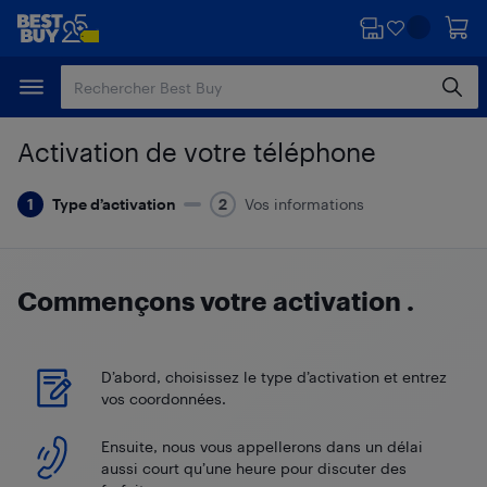
Passer
Passer
au
au
contenu
pied
principal
de
page
Activation de votre téléphone
Type d’activation
Vos informations
Commençons votre activation
.
D’abord, choisissez le type d’activation et entrez
vos coordonnées.
Ensuite, nous vous appellerons dans un délai
aussi court qu’une heure pour discuter des