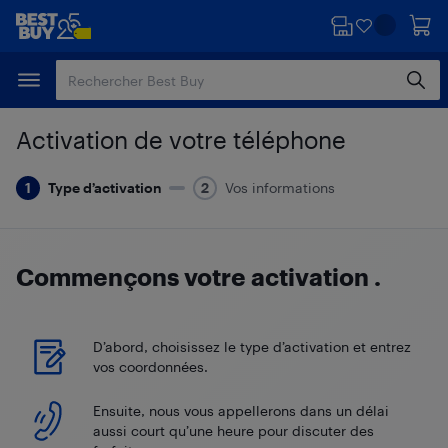
Passer
Passer
au
au
contenu
pied
principal
de
page
Activation de votre téléphone
Type d’activation
Vos informations
Commençons votre activation
.
D’abord, choisissez le type d’activation et entrez
vos coordonnées.
Ensuite, nous vous appellerons dans un délai
aussi court qu’une heure pour discuter des