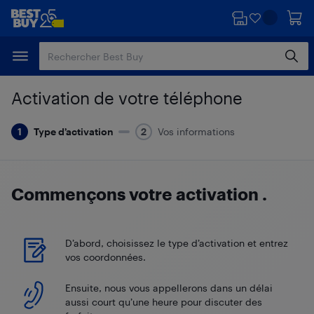
Passer
Passer
au
au
contenu
pied
principal
de
page
Activation de votre téléphone
Type d’activation
Vos informations
Commençons votre activation
.
D’abord, choisissez le type d’activation et entrez
vos coordonnées.
Ensuite, nous vous appellerons dans un délai
aussi court qu’une heure pour discuter des