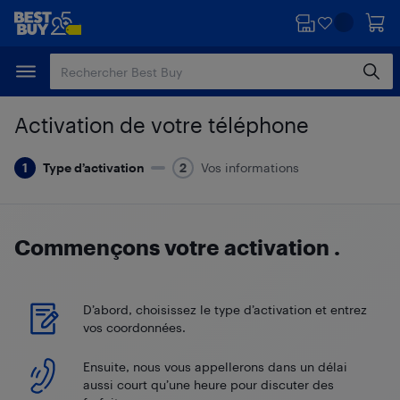
Passer
Passer
au
au
contenu
pied
principal
de
page
Activation de votre téléphone
Type d’activation
Vos informations
Commençons votre activation
.
D’abord, choisissez le type d’activation et entrez
vos coordonnées.
Ensuite, nous vous appellerons dans un délai
aussi court qu’une heure pour discuter des