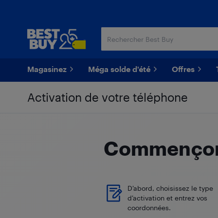
Passer
Passer
au
au
contenu
pied
principal
de
page
Magasinez
Méga solde d'été
Offres
Activation de votre téléphone
Commençons
D’abord, choisissez le type
d’activation et entrez vos
coordonnées.