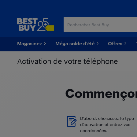
Passer
Passer
au
au
contenu
pied
principal
de
page
Magasinez
Méga solde d'été
Offres
Activation de votre téléphone
Commençons
D’abord, choisissez le type
d’activation et entrez vos
coordonnées.