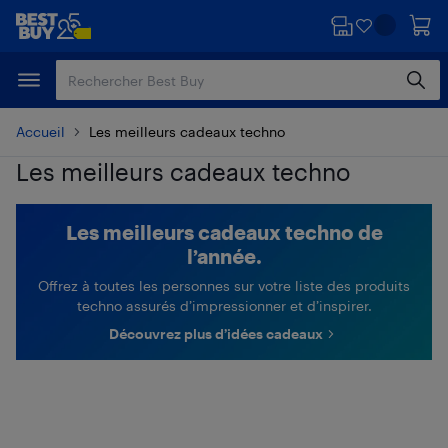
Passer
Passer
au
au
contenu
pied
principal
de
page
Accueil
Les meilleurs cadeaux techno
Les meilleurs cadeaux techno
Les meilleurs cadeaux techno de
l’année.
Offrez à toutes les personnes sur votre liste des produits
techno assurés d’impressionner et d’inspirer.
Découvrez plus d’idées cadeaux