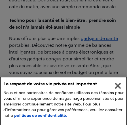
café du matin, avec une simple commande vocale.
Techno pour la santé et le bien-être : prendre soin
de soi n'a jamais été aussi simple
Nous offrons plus que de simples
gadgets de santé
portables. Découvrez notre gamme de balances
intelligentes, de brosses à dents électroniques et
d'autres gadgets conçus pour simplifier et rendre
plus accessible le suivi de votre santé.Alors, que
vous soyez soucieux de votre budget ou prêt à faire
des folies, notre liste soigneusement choisie des
Le respect de votre vie privée est important.
meilleurs cadeaux technos a de quoi répondre à
tous les besoins et à tous les budgets. Bon
Nous et nos partenaires de confiance utilisons des témoins pour
vous offrir une expérience de magasinage personnalisée et pour
magasinage!
améliorer continuellement notre site Web. Pour plus
d'informations ou pour gérer vos préférences, veuillez consulter
notre
politique de confidentialité.