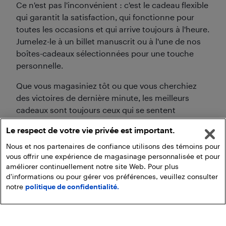
Ce n'est pas l'inconvénient : c'est le cadeau flexible
qui garantit la satisfaction, qui fonctionne pour
toutes les occasions et qui arrive toujours à l'heure.
Jumelez-le à un billet manuscrit ou à l'une de nos
boîtes-cadeaux sélectionnées pour une touche
personnelle.
Que vous magasiniez tôt ou que vous cherchiez
des victoires de dernière minute, les meilleurs
cadeaux sont toujours ceux qui se sentent
considérés. Ils montrent que vous avez porté
Le respect de votre vie privée est important.
attention à leurs besoins, à leur style et à leur
histoire. Magasinez les cadeaux de Noël et des
Nous et nos partenaires de confiance utilisons des témoins pour
vous offrir une expérience de magasinage personnalisée et pour
Fêtes dès aujourd'hui!
améliorer continuellement notre site Web. Pour plus
d'informations ou pour gérer vos préférences, veuillez consulter
notre
politique de confidentialité.