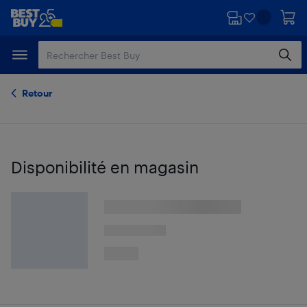
Passer
Passer
au
au
contenu
pied
principal
de
page
Retour
Disponibilité en magasin