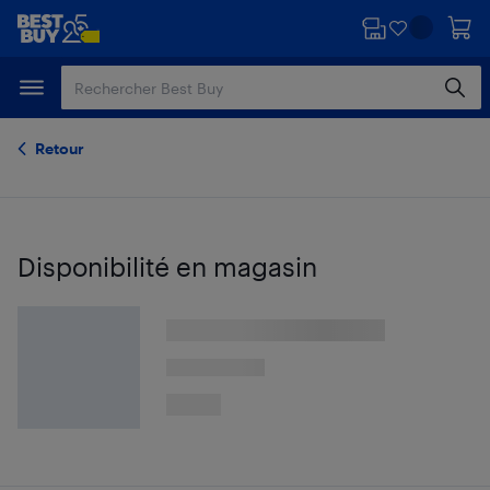
Passer
Passer
au
au
contenu
pied
principal
de
page
Retour
Disponibilité en magasin