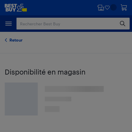
Passer
Passer
au
au
contenu
pied
principal
de
page
Retour
Disponibilité en magasin