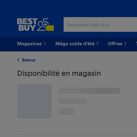
Passer
Passer
au
au
contenu
pied
principal
de
page
Magasinez
Méga solde d'été
Offres
Retour
Disponibilité en magasin