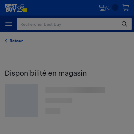
Passer
Passer
au
au
contenu
pied
principal
de
page
Retour
Disponibilité en magasin