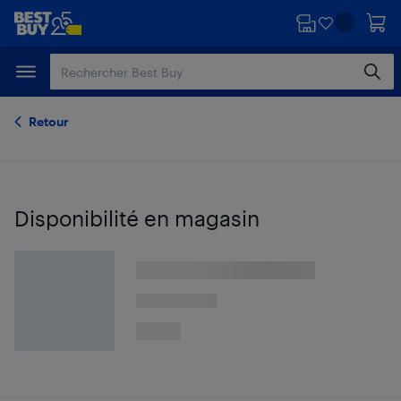
Passer
Passer
au
au
contenu
pied
principal
de
page
Retour
Disponibilité en magasin