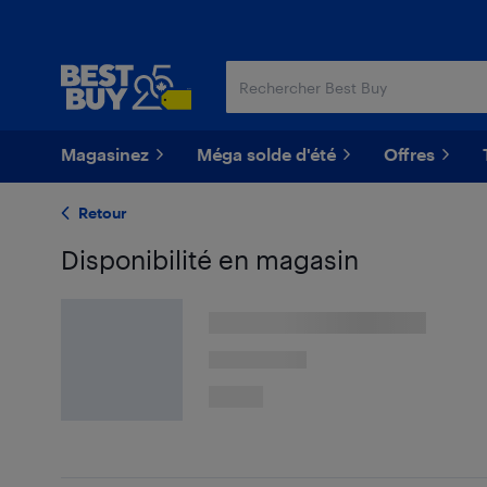
Passer
Passer
au
au
contenu
pied
principal
de
page
Magasinez
Méga solde d'été
Offres
Retour
Disponibilité en magasin