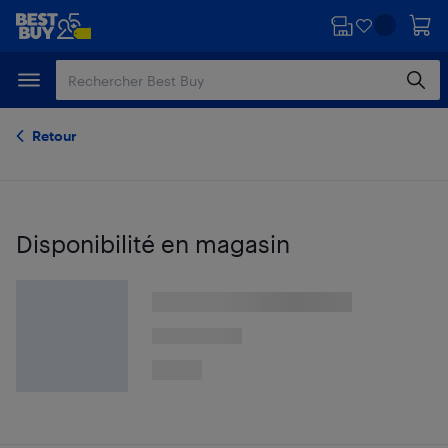
Passer
Passer
au
au
contenu
pied
principal
de
page
Retour
Disponibilité en magasin