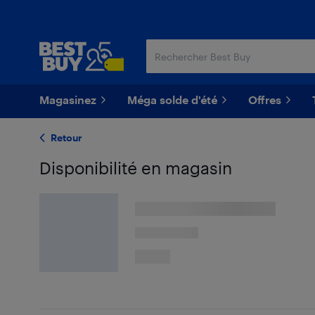
Passer
Passer
au
au
contenu
pied
principal
de
page
Magasinez
Méga solde d'été
Offres
Retour
Disponibilité en magasin