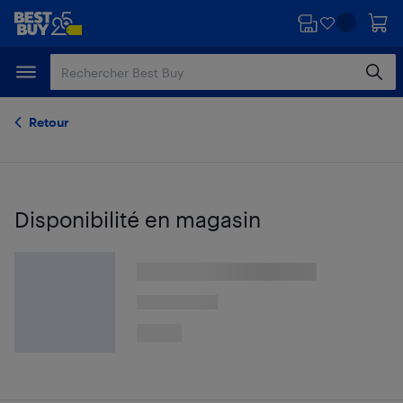
Passer
Passer
au
au
contenu
pied
principal
de
page
Retour
Disponibilité en magasin