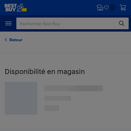
Passer
Passer
au
au
contenu
pied
principal
de
page
Retour
Disponibilité en magasin