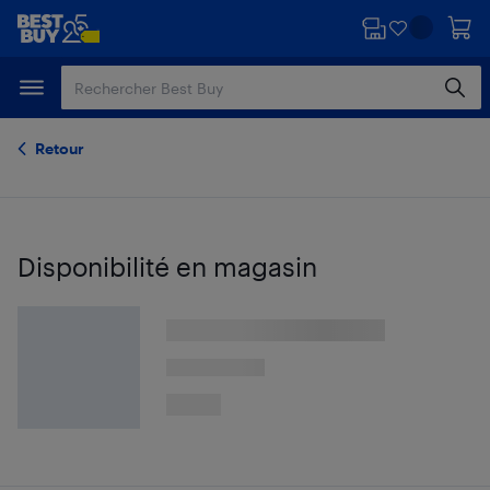
Passer
Passer
au
au
contenu
pied
principal
de
page
Retour
Disponibilité en magasin