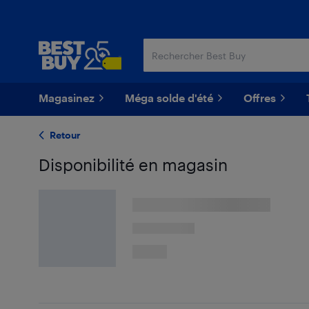
Passer
Passer
au
au
contenu
pied
principal
de
page
Magasinez
Méga solde d'été
Offres
Retour
Disponibilité en magasin