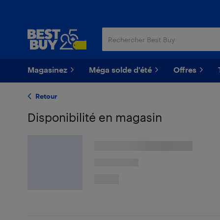
Passer
Passer
au
au
contenu
pied
principal
de
page
Magasinez
Méga solde d'été
Offres
Retour
Disponibilité en magasin