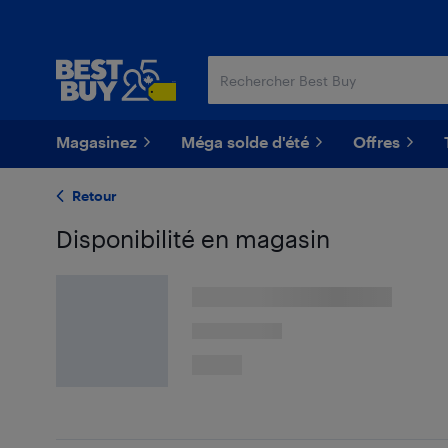
Passer
Passer
au
au
contenu
pied
principal
de
page
Magasinez
Méga solde d'été
Offres
Retour
Disponibilité en magasin