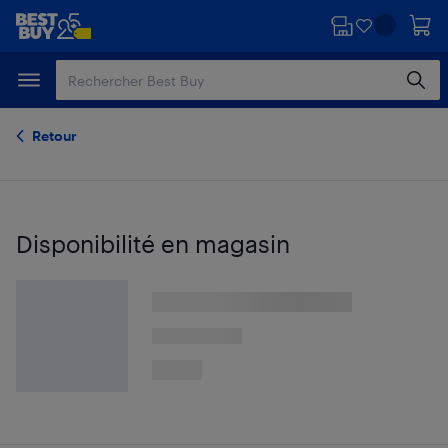
Passer
Passer
au
au
contenu
pied
principal
de
page
Retour
Disponibilité en magasin