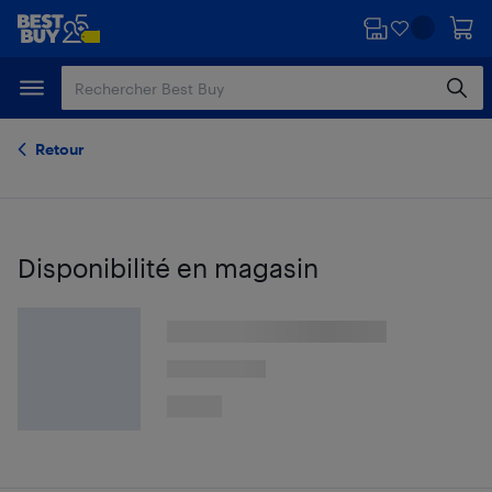
Passer
Passer
au
au
contenu
pied
principal
de
page
Retour
Disponibilité en magasin