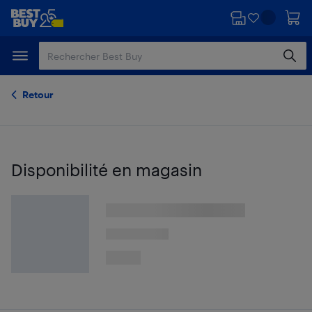
Passer
Passer
au
au
contenu
pied
principal
de
page
Retour
Disponibilité en magasin