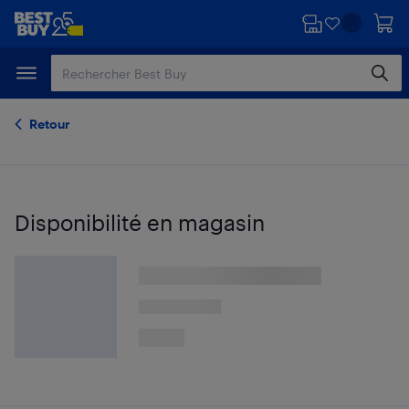
Passer
Passer
au
au
contenu
pied
principal
de
page
Retour
Disponibilité en magasin