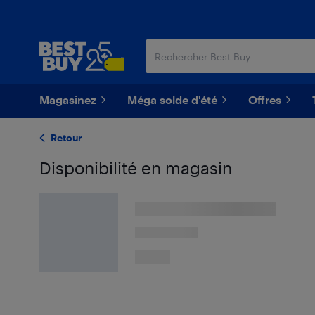
Passer
Passer
au
au
contenu
pied
principal
de
page
Magasinez
Méga solde d'été
Offres
Retour
Disponibilité en magasin