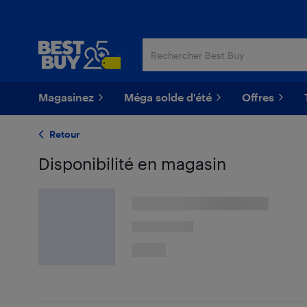
Passer
Passer
au
au
contenu
pied
principal
de
page
Magasinez
Méga solde d'été
Offres
Retour
Disponibilité en magasin