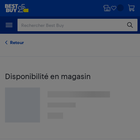
Passer
Passer
au
au
contenu
pied
principal
de
page
Retour
Disponibilité en magasin