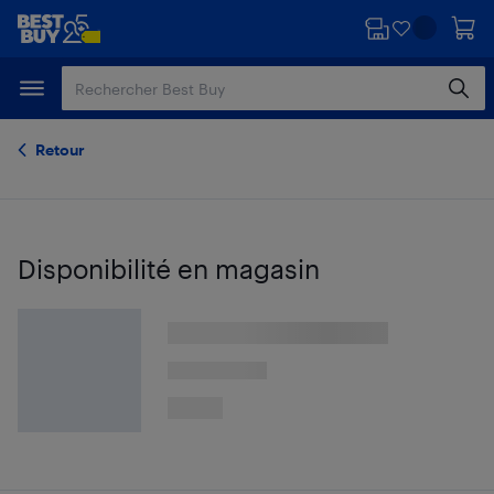
Passer
Passer
au
au
contenu
pied
principal
de
page
Retour
Disponibilité en magasin