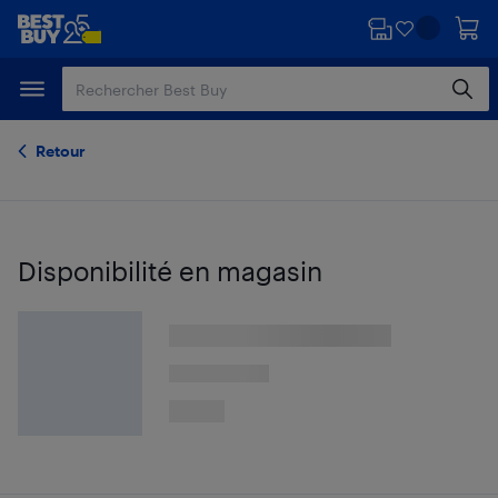
Passer
Passer
au
au
contenu
pied
principal
de
page
Retour
Disponibilité en magasin