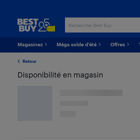
Passer
Passer
au
au
contenu
pied
principal
de
page
Magasinez
Méga solde d'été
Offres
Retour
Disponibilité en magasin