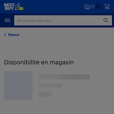
Passer
Passer
au
au
contenu
pied
principal
de
page
Retour
Disponibilité en magasin