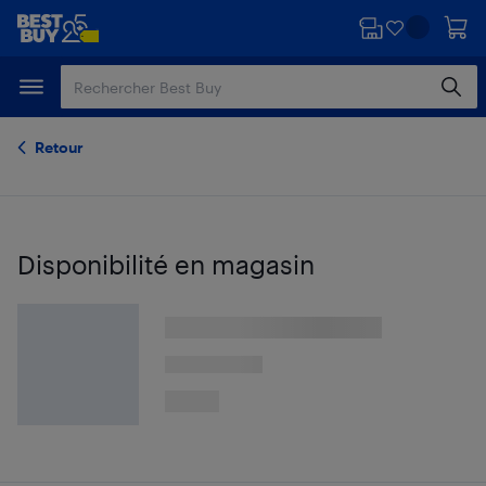
Passer
Passer
au
au
contenu
pied
principal
de
page
Retour
Disponibilité en magasin