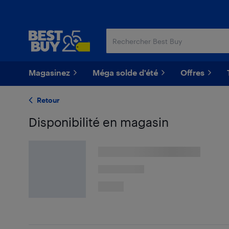
Passer
Passer
au
au
contenu
pied
principal
de
page
Magasinez
Méga solde d'été
Offres
Retour
Disponibilité en magasin