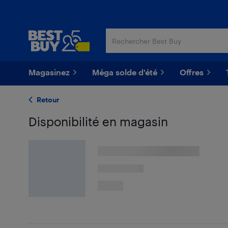
Passer
Passer
au
au
contenu
pied
principal
de
page
Magasinez
Méga solde d'été
Offres
Retour
Disponibilité en magasin